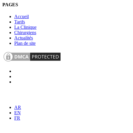
PAGES
Accueil
Tarifs
La Clinique
Chirurgiens
Actualités
Plan de site
AR
EN
FR