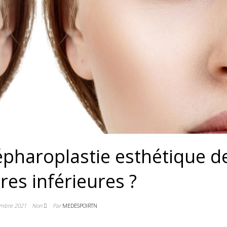
lépharoplastie esthétique d
res inférieures ?
embre 2021
Non
Par
MEDESPOIRTN