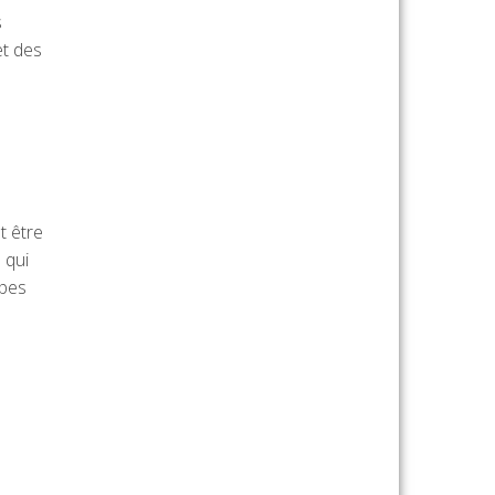
s
et des
t être
 qui
apes