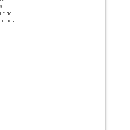
la
que de
emaines