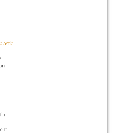
plastie
e
 un
fin
e la