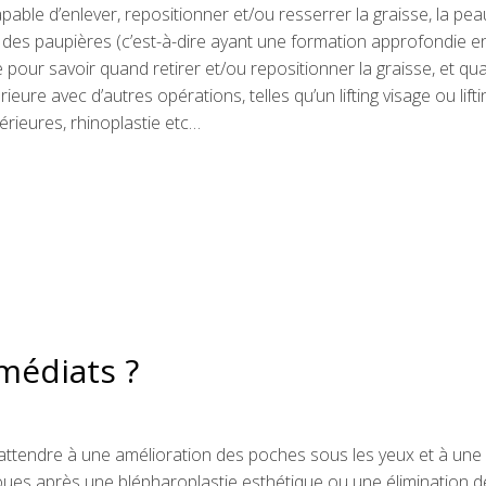
pable d’enlever, repositionner et/ou resserrer la graisse, la peau
 des paupières (c’est-à-dire ayant une formation approfondie e
 pour savoir quand retirer et/ou repositionner la graisse, et qu
ure avec d’autres opérations, telles qu’un lifting visage ou lifti
érieures, rhinoplastie etc…
mmédiats ?
s attendre à une amélioration des poches sous les yeux et à une
 joues après une blépharoplastie esthétique ou une élimination d