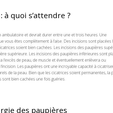
: à quoi s’attendre ?
 ambulatoire et devrait durer entre une et trois heures. Une
ue vous êtes complètement à l’aise. Des incisions sont placées 
cicatrices soient bien cachées. Les incisions des paupières supé
ière supérieure. Les incisions des paupières inférieures sont p
era l’excès de peau, de muscle et éventuellement enlèvera ou
’incision. Les paupières ont une incroyable capacité à cicatriser,
turels de la peau. Bien que les cicatrices soient permanentes, la 
es sont bien cachées une fois guéries.
urgie des paupières