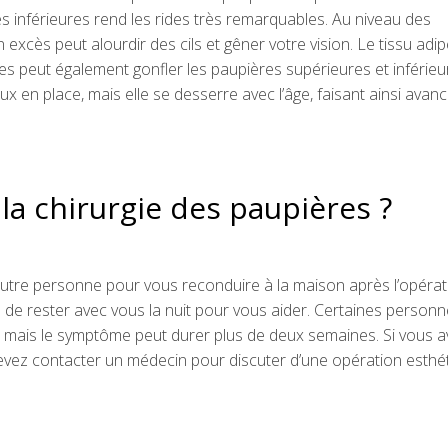
 inférieures rend les rides très remarquables. Au niveau des
excès peut alourdir des cils et gêner votre vision. Le tissu adi
es peut également gonfler les paupières supérieures et inférieure
x en place, mais elle se desserre avec l’âge, faisant ainsi avanc
a chirurgie des paupières ?
 autre personne pour vous reconduire à la maison après l’opérat
 de rester avec vous la nuit pour vous aider. Certaines personn
e, mais le symptôme peut durer plus de deux semaines. Si vous a
evez contacter un médecin pour discuter d’une opération esthé