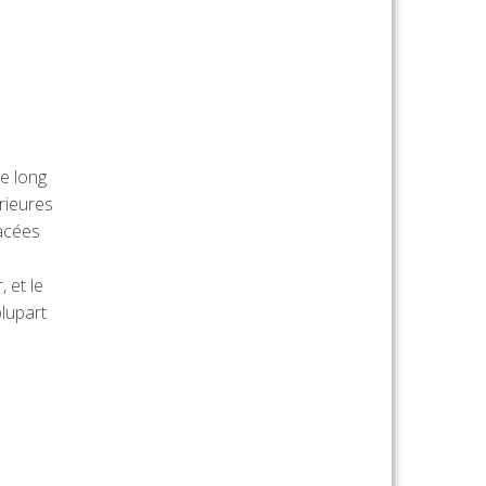
le long
rieures
lacées
 et le
plupart