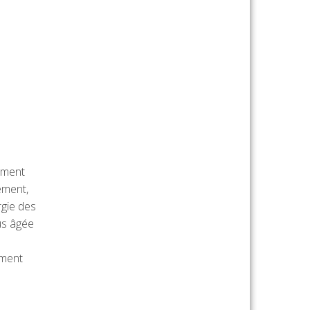
ement
ement,
rgie des
us âgée
ement