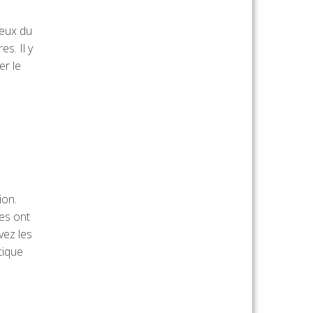
peux du
s. Il y
er le
ion.
es ont
vez les
tique