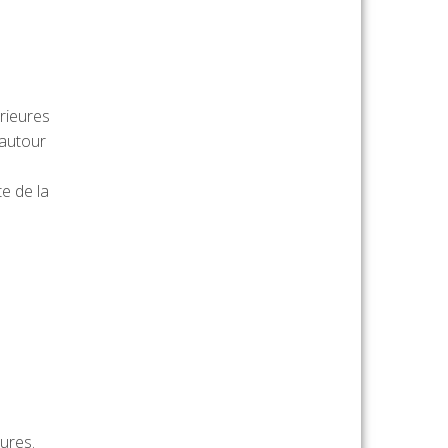
rieures
 autour
e de la
eures.