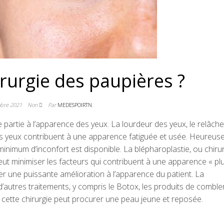
rurgie des paupières ?
obre 2021
Non
Par
MEDESPOIRTN
 partie à l’apparence des yeux. La lourdeur des yeux, le relâch
s yeux contribuent à une apparence fatiguée et usée. Heureus
inimum d’inconfort est disponible. La blépharoplastie, ou chiru
peut minimiser les facteurs qui contribuent à une apparence « pl
er une puissante amélioration à l’apparence du patient. La
’autres traitements, y compris le Botox, les produits de combl
, cette chirurgie peut procurer une peau jeune et reposée.